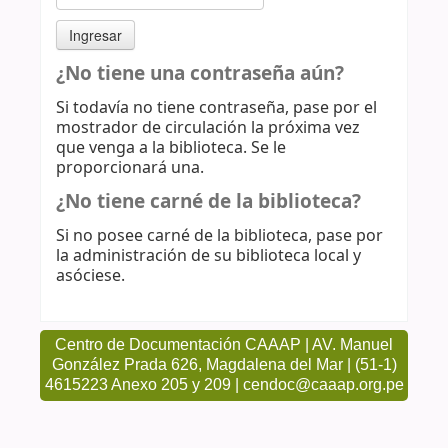
¿No tiene una contraseña aún?
Si todavía no tiene contraseña, pase por el
mostrador de circulación la próxima vez
que venga a la biblioteca. Se le
proporcionará una.
¿No tiene carné de la biblioteca?
Si no posee carné de la biblioteca, pase por
la administración de su biblioteca local y
asóciese.
Centro de Documentación CAAAP | AV. Manuel
González Prada 626, Magdalena del Mar | (51-1)
4615223 Anexo 205 y 209 | cendoc@caaap.org.pe