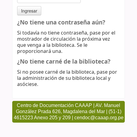
¿No tiene una contraseña aún?
Si todavía no tiene contraseña, pase por el
mostrador de circulación la próxima vez
que venga a la biblioteca. Se le
proporcionará una.
¿No tiene carné de la biblioteca?
Si no posee carné de la biblioteca, pase por
la administración de su biblioteca local y
asóciese.
Centro de Documentación CAAAP | AV. Manuel
González Prada 626, Magdalena del Mar | (51-1)
4615223 Anexo 205 y 209 | cendoc@caaap.org.pe