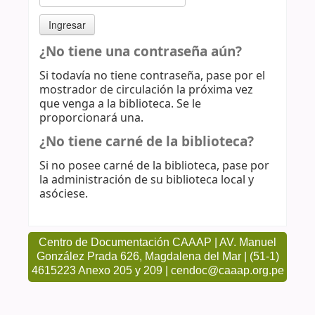
¿No tiene una contraseña aún?
Si todavía no tiene contraseña, pase por el
mostrador de circulación la próxima vez
que venga a la biblioteca. Se le
proporcionará una.
¿No tiene carné de la biblioteca?
Si no posee carné de la biblioteca, pase por
la administración de su biblioteca local y
asóciese.
Centro de Documentación CAAAP | AV. Manuel
González Prada 626, Magdalena del Mar | (51-1)
4615223 Anexo 205 y 209 | cendoc@caaap.org.pe