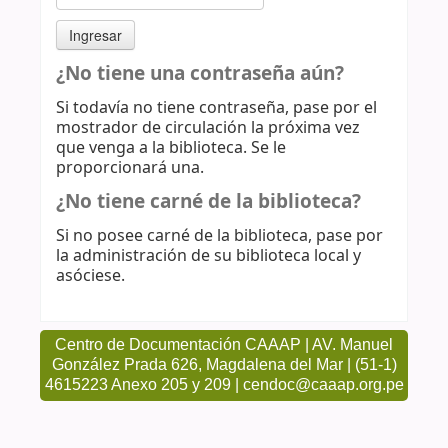
¿No tiene una contraseña aún?
Si todavía no tiene contraseña, pase por el
mostrador de circulación la próxima vez
que venga a la biblioteca. Se le
proporcionará una.
¿No tiene carné de la biblioteca?
Si no posee carné de la biblioteca, pase por
la administración de su biblioteca local y
asóciese.
Centro de Documentación CAAAP | AV. Manuel
González Prada 626, Magdalena del Mar | (51-1)
4615223 Anexo 205 y 209 | cendoc@caaap.org.pe