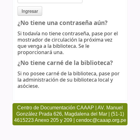
¿No tiene una contraseña aún?
Si todavía no tiene contraseña, pase por el
mostrador de circulación la próxima vez
que venga a la biblioteca. Se le
proporcionará una.
¿No tiene carné de la biblioteca?
Si no posee carné de la biblioteca, pase por
la administración de su biblioteca local y
asóciese.
Centro de Documentación CAAAP | AV. Manuel
González Prada 626, Magdalena del Mar | (51-1)
4615223 Anexo 205 y 209 | cendoc@caaap.org.pe