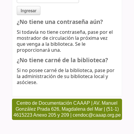
¿No tiene una contraseña aún?
Si todavía no tiene contraseña, pase por el
mostrador de circulación la próxima vez
que venga a la biblioteca. Se le
proporcionará una.
¿No tiene carné de la biblioteca?
Si no posee carné de la biblioteca, pase por
la administración de su biblioteca local y
asóciese.
Centro de Documentación CAAAP | AV. Manuel
González Prada 626, Magdalena del Mar | (51-1)
4615223 Anexo 205 y 209 | cendoc@caaap.org.pe