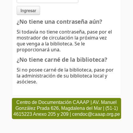
¿No tiene una contraseña aún?
Si todavía no tiene contraseña, pase por el
mostrador de circulación la próxima vez
que venga a la biblioteca. Se le
proporcionará una.
¿No tiene carné de la biblioteca?
Si no posee carné de la biblioteca, pase por
la administración de su biblioteca local y
asóciese.
Centro de Documentación CAAAP | AV. Manuel
González Prada 626, Magdalena del Mar | (51-1)
4615223 Anexo 205 y 209 | cendoc@caaap.org.pe