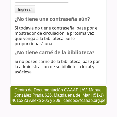
¿No tiene una contraseña aún?
Si todavía no tiene contraseña, pase por el
mostrador de circulación la próxima vez
que venga a la biblioteca. Se le
proporcionará una.
¿No tiene carné de la biblioteca?
Si no posee carné de la biblioteca, pase por
la administración de su biblioteca local y
asóciese.
Centro de Documentación CAAAP | AV. Manuel
González Prada 626, Magdalena del Mar | (51-1)
4615223 Anexo 205 y 209 | cendoc@caaap.org.pe