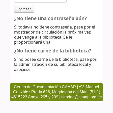
¿No tiene una contraseña aún?
Si todavía no tiene contraseña, pase por el
mostrador de circulación la próxima vez
que venga a la biblioteca. Se le
proporcionará una.
¿No tiene carné de la biblioteca?
Si no posee carné de la biblioteca, pase por
la administración de su biblioteca local y
asóciese.
Centro de Documentación CAAAP | AV. Manuel
González Prada 626, Magdalena del Mar | (51-1)
4615223 Anexo 205 y 209 | cendoc@caaap.org.pe