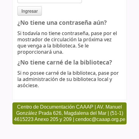
¿No tiene una contraseña aún?
Si todavía no tiene contraseña, pase por el
mostrador de circulación la próxima vez
que venga a la biblioteca. Se le
proporcionará una.
¿No tiene carné de la biblioteca?
Si no posee carné de la biblioteca, pase por
la administración de su biblioteca local y
asóciese.
Centro de Documentación CAAAP | AV. Manuel
González Prada 626, Magdalena del Mar | (51-1)
4615223 Anexo 205 y 209 | cendoc@caaap.org.pe