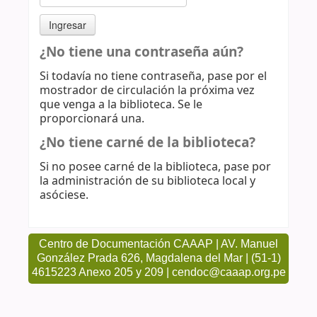
¿No tiene una contraseña aún?
Si todavía no tiene contraseña, pase por el
mostrador de circulación la próxima vez
que venga a la biblioteca. Se le
proporcionará una.
¿No tiene carné de la biblioteca?
Si no posee carné de la biblioteca, pase por
la administración de su biblioteca local y
asóciese.
Centro de Documentación CAAAP | AV. Manuel
González Prada 626, Magdalena del Mar | (51-1)
4615223 Anexo 205 y 209 | cendoc@caaap.org.pe