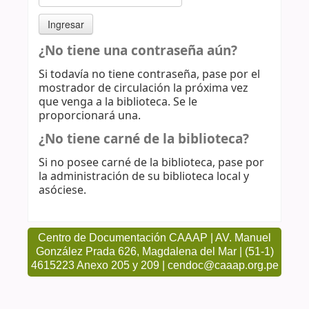
¿No tiene una contraseña aún?
Si todavía no tiene contraseña, pase por el
mostrador de circulación la próxima vez
que venga a la biblioteca. Se le
proporcionará una.
¿No tiene carné de la biblioteca?
Si no posee carné de la biblioteca, pase por
la administración de su biblioteca local y
asóciese.
Centro de Documentación CAAAP | AV. Manuel
González Prada 626, Magdalena del Mar | (51-1)
4615223 Anexo 205 y 209 | cendoc@caaap.org.pe