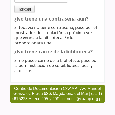
¿No tiene una contraseña aún?
Si todavía no tiene contraseña, pase por el
mostrador de circulación la próxima vez
que venga a la biblioteca. Se le
proporcionará una.
¿No tiene carné de la biblioteca?
Si no posee carné de la biblioteca, pase por
la administración de su biblioteca local y
asóciese.
Centro de Documentación CAAAP | AV. Manuel
González Prada 626, Magdalena del Mar | (51-1)
4615223 Anexo 205 y 209 | cendoc@caaap.org.pe