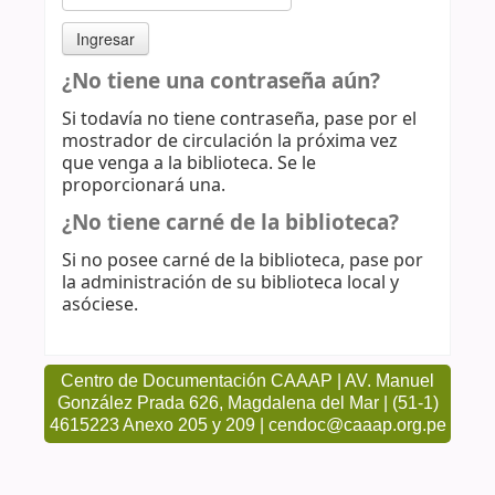
¿No tiene una contraseña aún?
Si todavía no tiene contraseña, pase por el
mostrador de circulación la próxima vez
que venga a la biblioteca. Se le
proporcionará una.
¿No tiene carné de la biblioteca?
Si no posee carné de la biblioteca, pase por
la administración de su biblioteca local y
asóciese.
Centro de Documentación CAAAP | AV. Manuel
González Prada 626, Magdalena del Mar | (51-1)
4615223 Anexo 205 y 209 | cendoc@caaap.org.pe