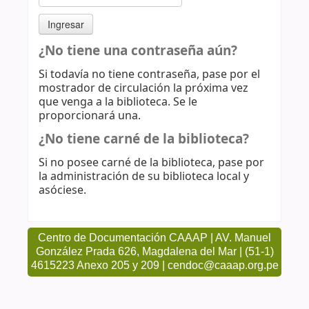
¿No tiene una contraseña aún?
Si todavía no tiene contraseña, pase por el
mostrador de circulación la próxima vez
que venga a la biblioteca. Se le
proporcionará una.
¿No tiene carné de la biblioteca?
Si no posee carné de la biblioteca, pase por
la administración de su biblioteca local y
asóciese.
Centro de Documentación CAAAP | AV. Manuel
González Prada 626, Magdalena del Mar | (51-1)
4615223 Anexo 205 y 209 | cendoc@caaap.org.pe