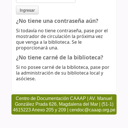
¿No tiene una contraseña aún?
Si todavía no tiene contraseña, pase por el
mostrador de circulación la próxima vez
que venga a la biblioteca. Se le
proporcionará una.
¿No tiene carné de la biblioteca?
Si no posee carné de la biblioteca, pase por
la administración de su biblioteca local y
asóciese.
Centro de Documentación CAAAP | AV. Manuel
González Prada 626, Magdalena del Mar | (51-1)
4615223 Anexo 205 y 209 | cendoc@caaap.org.pe