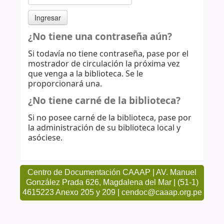
¿No tiene una contraseña aún?
Si todavía no tiene contraseña, pase por el
mostrador de circulación la próxima vez
que venga a la biblioteca. Se le
proporcionará una.
¿No tiene carné de la biblioteca?
Si no posee carné de la biblioteca, pase por
la administración de su biblioteca local y
asóciese.
Centro de Documentación CAAAP | AV. Manuel
González Prada 626, Magdalena del Mar | (51-1)
4615223 Anexo 205 y 209 | cendoc@caaap.org.pe