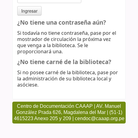
¿No tiene una contraseña aún?
Si todavía no tiene contraseña, pase por el
mostrador de circulación la próxima vez
que venga a la biblioteca. Se le
proporcionará una.
¿No tiene carné de la biblioteca?
Si no posee carné de la biblioteca, pase por
la administración de su biblioteca local y
asóciese.
Centro de Documentación CAAAP | AV. Manuel
González Prada 626, Magdalena del Mar | (51-1)
4615223 Anexo 205 y 209 | cendoc@caaap.org.pe