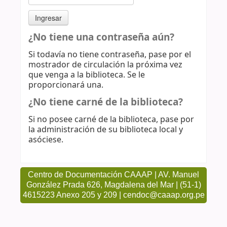
¿No tiene una contraseña aún?
Si todavía no tiene contraseña, pase por el
mostrador de circulación la próxima vez
que venga a la biblioteca. Se le
proporcionará una.
¿No tiene carné de la biblioteca?
Si no posee carné de la biblioteca, pase por
la administración de su biblioteca local y
asóciese.
Centro de Documentación CAAAP | AV. Manuel
González Prada 626, Magdalena del Mar | (51-1)
4615223 Anexo 205 y 209 | cendoc@caaap.org.pe