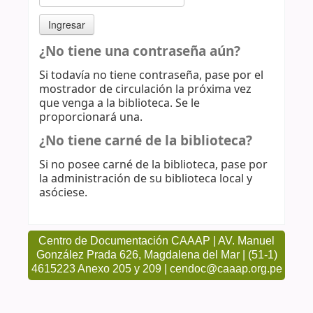
¿No tiene una contraseña aún?
Si todavía no tiene contraseña, pase por el
mostrador de circulación la próxima vez
que venga a la biblioteca. Se le
proporcionará una.
¿No tiene carné de la biblioteca?
Si no posee carné de la biblioteca, pase por
la administración de su biblioteca local y
asóciese.
Centro de Documentación CAAAP | AV. Manuel
González Prada 626, Magdalena del Mar | (51-1)
4615223 Anexo 205 y 209 | cendoc@caaap.org.pe