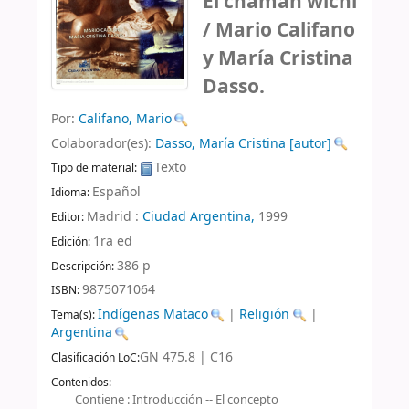
El chamán wichí
/
Mario Califano
y María Cristina
Dasso.
Por:
Califano, Mario
Colaborador(es):
Dasso, María Cristina
[autor]
Texto
Tipo de material:
Español
Idioma:
Madrid :
Ciudad Argentina,
1999
Editor:
1ra ed
Edición:
386 p
Descripción:
9875071064
ISBN:
Indígenas Mataco
|
Religión
|
Tema(s):
Argentina
GN 475.8 | C16
Clasificación LoC:
Contenidos:
Contiene : Introducción -- El concepto