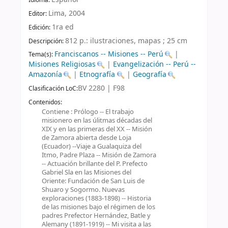
Idioma:
Lima,
2004
Editor:
1ra ed
Edición:
812 p.: ilustraciones, mapas ; 25 cm
Descripción:
Franciscanos -- Misiones -- Perú
|
Tema(s):
Misiones Religiosas
|
Evangelización -- Perú --
Amazonía
|
Etnografía
|
Geografía
BV 2280 | F98
Clasificación LoC:
Contenidos:
Contiene : Prólogo -- El trabajo
misionero en las úlitmas décadas del
XIX y en las primeras del XX -- Misión
de Zamora abierta desde Loja
(Ecuador) --Viaje a Gualaquiza del
Itmo, Padre Plaza -- Misión de Zamora
-- Actuación brillante del P. Prefecto
Gabriel Sla en las Misiones del
Oriente: Fundación de San Luis de
Shuaro y Sogormo. Nuevas
exploraciones (1883-1898) -- Historia
de las misiones bajo el régimen de los
padres Prefector Hernández, Batle y
Alemany (1891-1919) -- Mi visita a las