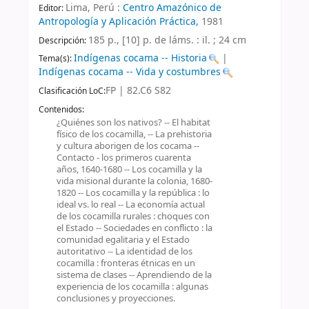
Lima, Perú :
Centro Amazónico de
Editor:
Antropología y Aplicación Práctica,
1981
185 p., [10] p. de láms. : il. ; 24 cm
Descripción:
Indígenas cocama -- Historia
|
Tema(s):
Indígenas cocama -- Vida y costumbres
FP | 82.C6 S82
Clasificación LoC:
Contenidos:
¿Quiénes son los nativos? -- El habitat
físico de los cocamilla, -- La prehistoria
y cultura aborigen de los cocama --
Contacto - los primeros cuarenta
años, 1640-1680 -- Los cocamilla y la
vida misional durante la colonia, 1680-
1820 -- Los cocamilla y la república : lo
ideal vs. lo real -- La economía actual
de los cocamilla rurales : choques con
el Estado -- Sociedades en conflicto : la
comunidad egalitaria y el Estado
autoritativo -- La identidad de los
cocamilla : fronteras étnicas en un
sistema de clases -- Aprendiendo de la
experiencia de los cocamilla : algunas
conclusiones y proyecciones.