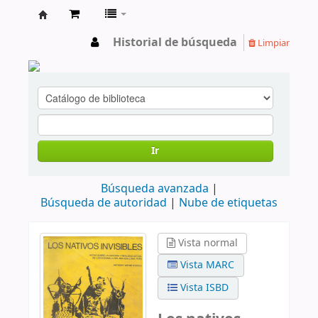
cendoc
Historial de búsqueda
Limpiar
Ir
Búsqueda avanzada
Búsqueda de autoridad
Nube de etiquetas
Vista normal
Vista MARC
Vista ISBD