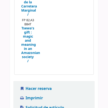
de la
Carretera
Marginal
/
FP 82.A3
B84T
Tsewa's
gift :
magic
and
meaning
in an
Amazonian
society
/
Hacer reserva
Imprimir
Solicitud de artículo