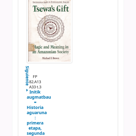
Siguiente
FP
82.A13
A33 t.3
Initik
augmatbau
=
Historia
aguaruna
:
primera
etapa,
segunda