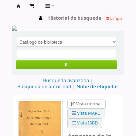
cendoc
Historial de búsqueda
Limpiar
Ir
Búsqueda avanzada
Búsqueda de autoridad
Nube de etiquetas
Vista normal
Vista MARC
Vista ISBD