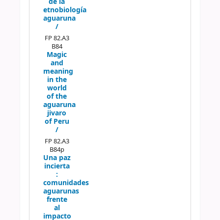
de la
etnobiología
aguaruna
/
FP 82.A3
B84
Magic
and
meaning
in the
world
of the
aguaruna
jivaro
of Peru
/
FP 82.A3
B84p
Una paz
incierta
:
comunidades
aguarunas
frente
al
impacto