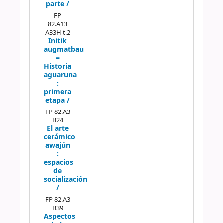
parte /
FP
82.A13
A33H t.2
Initik
augmatbau
=
Historia
aguaruna
:
primera
etapa /
FP 82.A3
B24
El arte
cerámico
awajún
:
espacios
de
socialización
/
FP 82.A3
B39
Aspectos