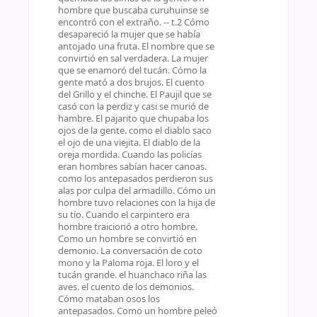
hombre que buscaba curuhuinse se
encontró con el extraño. -- t.2 Cómo
desapareció la mujer que se había
antojado una fruta. El nombre que se
convirtió en sal verdadera. La mujer
que se enamoró del tucán. Cómo la
gente mató a dos brujos. El cuento
del Grillo y el chinche. El Paujil que se
casó con la perdiz y casi se murió de
hambre. El pajarito que chupaba los
ojos de la gente. como el diablo saco
el ojo de una viejita. El diablo de la
oreja mordida. Cuando las policías
eran hombres sabían hacer canoas.
como los antepasados perdieron sus
alas por culpa del armadillo. Cómo un
hombre tuvo relaciones con la hija de
su tío. Cuando el carpintero era
hombre traicionó a otro hombre.
Como un hombre se convirtió en
demonio. La conversación de coto
mono y la Paloma roja. El loro y el
tucán grande. el huanchaco riña las
aves. el cuento de los demonios.
Cómo mataban osos los
antepasados. Como un hombre peleó