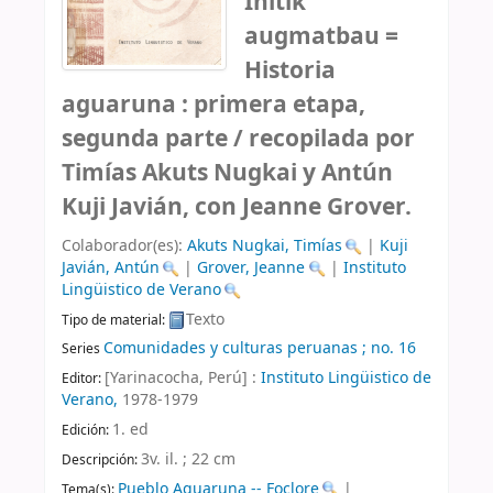
Initik
augmatbau =
Historia
aguaruna : primera etapa,
segunda parte /
recopilada por
Timías Akuts Nugkai y Antún
Kuji Javián, con Jeanne Grover.
Colaborador(es):
Akuts Nugkai, Timías
|
Kuji
Javián, Antún
|
Grover, Jeanne
|
Instituto
Lingüistico de Verano
Texto
Tipo de material:
Comunidades y culturas peruanas ; no. 16
Series
[Yarinacocha, Perú] :
Instituto Lingüistico de
Editor:
Verano,
1978-1979
1. ed
Edición:
3v. il. ; 22 cm
Descripción:
Pueblo Aguaruna -- Foclore
|
Tema(s):