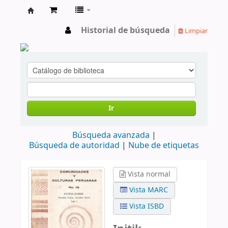
cendoc
Historial de búsqueda
Limpiar
Ir
Búsqueda avanzada
Búsqueda de autoridad
Nube de etiquetas
Vista normal
Vista MARC
Vista ISBD