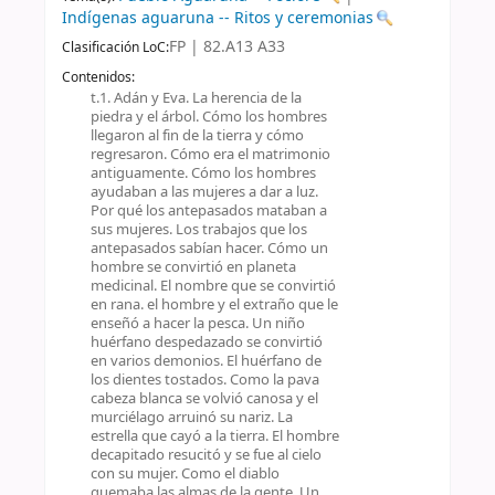
Indígenas aguaruna -- Ritos y ceremonias
FP | 82.A13 A33
Clasificación LoC:
Contenidos:
t.1. Adán y Eva. La herencia de la
piedra y el árbol. Cómo los hombres
llegaron al fin de la tierra y cómo
regresaron. Cómo era el matrimonio
antiguamente. Cómo los hombres
ayudaban a las mujeres a dar a luz.
Por qué los antepasados mataban a
sus mujeres. Los trabajos que los
antepasados sabían hacer. Cómo un
hombre se convirtió en planeta
medicinal. El nombre que se convirtió
en rana. el hombre y el extraño que le
enseñó a hacer la pesca. Un niño
huérfano despedazado se convirtió
en varios demonios. El huérfano de
los dientes tostados. Como la pava
cabeza blanca se volvió canosa y el
murciélago arruinó su nariz. La
estrella que cayó a la tierra. El hombre
decapitado resucitó y se fue al cielo
con su mujer. Como el diablo
quemaba las almas de la gente. Un