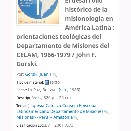
El desarrollo
histórico de la
misionología en
América Latina :
orientaciones teológicas del
Departamento de Misiones del
CELAM, 1966-1979 /
John F.
Gorski.
Por:
Gorski, Juan F
Texto
Tipo de material:
La Paz, Bolivia :
[s.n.,
1985]
Editor:
xv, 326 p. ; 25 cm
Descripción:
Iglesia Católica Consejo Episcopal
Tema(s):
Latinoamericano Departamento de Misiones
|
Misiones -- Perú -- Amazonía
BV | 2061 .G73
Clasificación LoC: