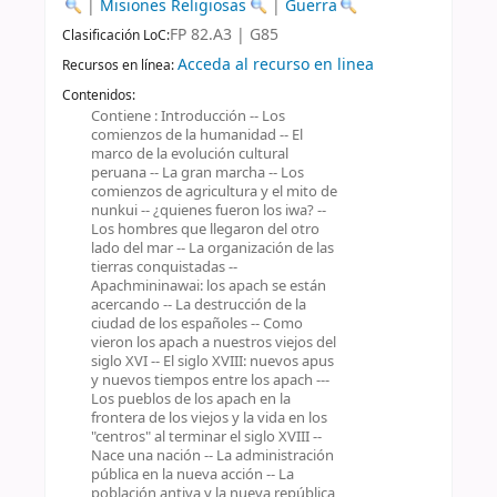
|
Misiones Religiosas
|
Guerra
FP 82.A3 | G85
Clasificación LoC:
Acceda al recurso en linea
Recursos en línea:
Contenidos:
Contiene : Introducción -- Los
comienzos de la humanidad -- El
marco de la evolución cultural
peruana -- La gran marcha -- Los
comienzos de agricultura y el mito de
nunkui -- ¿quienes fueron los iwa? --
Los hombres que llegaron del otro
lado del mar -- La organización de las
tierras conquistadas --
Apachmininawai: los apach se están
acercando -- La destrucción de la
ciudad de los españoles -- Como
vieron los apach a nuestros viejos del
siglo XVI -- El siglo XVIII: nuevos apus
y nuevos tiempos entre los apach ---
Los pueblos de los apach en la
frontera de los viejos y la vida en los
"centros" al terminar el siglo XVIII --
Nace una nación -- La administración
pública en la nueva acción -- La
población antiva y la nueva república