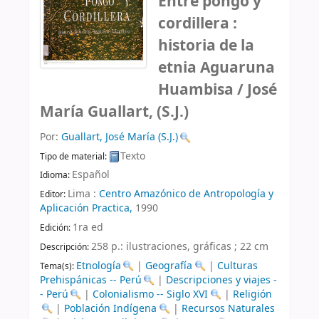
Entre pongo y
cordillera :
historia de la
etnia Aguaruna
Huambisa /
José
María Guallart, (S.J.)
Por:
Guallart, José María (S.J.)
Texto
Tipo de material:
Español
Idioma:
Lima :
Centro Amazónico de Antropología y
Editor:
Aplicación Practica,
1990
1ra ed
Edición:
258 p.: ilustraciones, gráficas ; 22 cm
Descripción:
Etnología
|
Geografía
|
Culturas
Tema(s):
Prehispánicas -- Perú
|
Descripciones y viajes -
- Perú
|
Colonialismo -- Siglo XVI
|
Religión
|
Población Indígena
|
Recursos Naturales