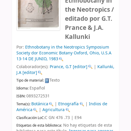
Ethnobotany in
the Neotropics /
editado por G.T.
Prance & J.A.
Kallunki
Por:
Ethnobotany in the Neotropics Symposium
Society dor Economic Botany
Oxford, Ohio, U.S.A
13-14 DE JUNIO, 1983
Colaborador(es):
Prance, G.T
[editor]
|
Kallunki,
J.A
[editor]
Texto
Tipo de material:
Español
Idioma:
0893272531
ISBN:
Botánica
|
Etnografía
|
Indios de
Tema(s):
América
|
Agricultura
C GN 476 .73 | E94
Clasificación LoC:
No hay etiquetas de esta
Etiquetas de esta biblioteca: