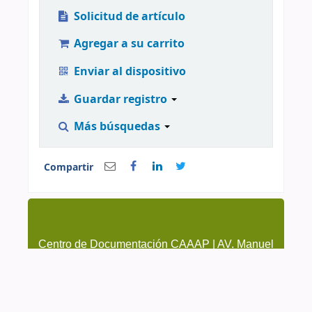
Solicitud de artículo
Agregar a su carrito
Enviar al dispositivo
Guardar registro
Más búsquedas
Compartir
Centro de Documentación CAAAP | AV. Manuel
González Prada 626, Magdalena del Mar | (51-1)
4615223 Anexo 205 y 209 | cendoc@caaap.org.pe