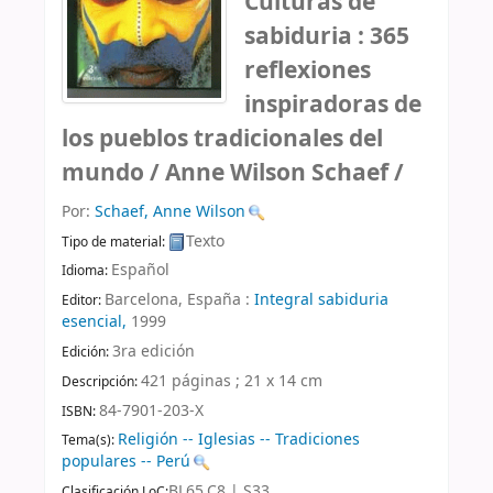
Culturas de
sabiduria : 365
reflexiones
inspiradoras de
los pueblos tradicionales del
mundo /
Anne Wilson Schaef /
Por:
Schaef, Anne Wilson
Texto
Tipo de material:
Español
Idioma:
Barcelona, España :
Integral sabiduria
Editor:
esencial,
1999
3ra edición
Edición:
421 páginas ; 21 x 14 cm
Descripción:
84-7901-203-X
ISBN:
Religión -- Iglesias -- Tradiciones
Tema(s):
populares -- Perú
BL65.C8 | S33
Clasificación LoC: