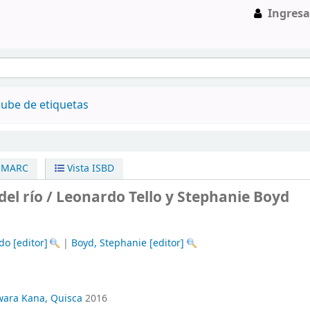
Ingresa
ube de etiquetas
a MARC
Vista ISBD
del río /
Leonardo Tello y Stephanie Boyd
rdo
[editor]
|
Boyd, Stephanie
[editor]
wara Kana, Quisca
2016