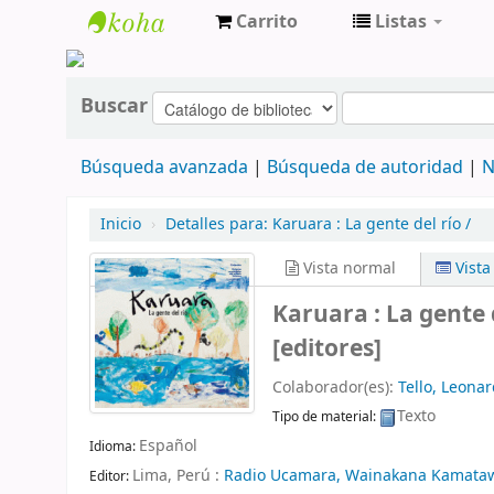
Carrito
Listas
cendoc
Buscar
Búsqueda avanzada
Búsqueda de autoridad
N
Inicio
›
Detalles para:
Karuara :
La gente del río /
Vista normal
Vist
Karuara : La gente 
[editores]
Colaborador(es):
Tello, Leona
Texto
Tipo de material:
Español
Idioma:
Lima, Perú :
Radio Ucamara, Wainakana Kamata
Editor: