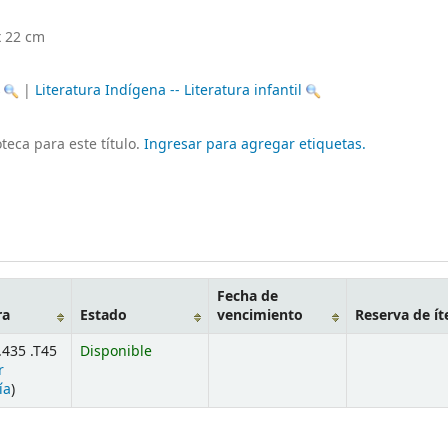
x 22 cm
s
|
Literatura Indígena -- Literatura infantil
teca para este título.
Ingresar para agregar etiquetas.
Fecha de
ra
Estado
vencimiento
Reserva de í
435 .T45
Disponible
r
ía
)