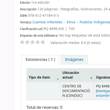
1ra edición
Edición:
120 páginas : fotografías, ilustraciones, 24 
Descripción:
978-612-47184-0-3
ISBN:
Cuentos infantiles -- Etnia -- Pueblos Indigena
Tema(s):
PQ 8498.435 | .T45
Clasificación LoC:
No hay etiquetas de esta biblio
Etiquetas de esta biblioteca:
Valoración media: 0.0 (0 votos)
Existencias
( 1 )
Imágenes
Ubicación
Tipo de ítem
actual
Signatu
CENTRO DE
PQ 8498.
DOCUMENTACIÓ
(
Navega
N (CENDOC)
estanter
Total de reservas: 0