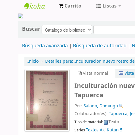
Carrito
Listas
cendoc
Buscar
Búsqueda avanzada
Búsqueda de autoridad
N
Inicio
›
Detalles para:
Inculturación
nuevo rostro de 
Vista normal
Vist
Inculturación nuevo
Tapuerca
Por:
Salado, Domingo
Colaborador(es):
Tapuerca, Je
Texto
Tipo de material:
Textos Ak' Kutan 5
Series