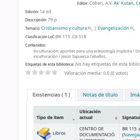
Coban, A.V.
Ak' Kutan, C
Editor:
1a ed
Edición:
79 p
Descripción:
Cristianismo y cultura
|
Evangelización
Tema(s):
BR 115 .C8 S18
Clasificación LoC:
Contenidos:
Inculturación: apuntes para una eclesiología implicita / 
inculturación / Jesús Tapuerca Ceballos.
No hay etiquetas de esta biblio
Etiquetas de esta biblioteca:
Valoración media: 0.0 (0 votos)
Existencias
( 1 )
Notas de título
Imá
Ubicación
Tipo de ítem
actual
Signatu
CENTRO DE
BR 115 .
Libros
DOCUMENTACIÓ
(
Navega