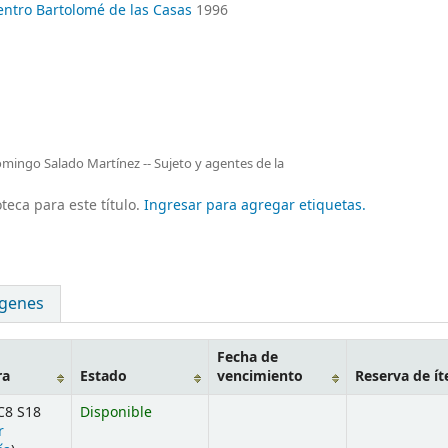
entro Bartolomé de las Casas
1996
Domingo Salado Martínez -- Sujeto y agentes de la
teca para este título.
Ingresar para agregar etiquetas.
genes
Fecha de
ra
Estado
vencimiento
Reserva de í
C8 S18
Disponible
r