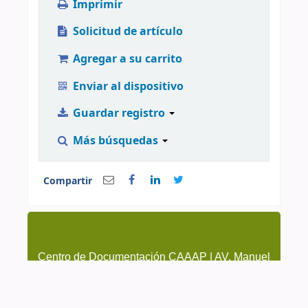
Imprimir
Solicitud de artículo
Agregar a su carrito
Enviar al dispositivo
Guardar registro
Más búsquedas
Compartir
Centro de Documentación CAAAP | AV. Manuel
González Prada 626, Magdalena del Mar | (51-1)
4615223 Anexo 205 y 209 | cendoc@caaap.org.pe