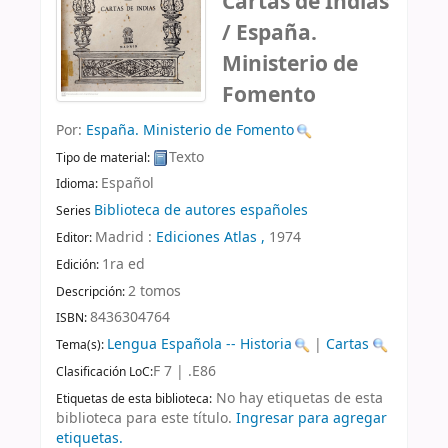
Cartas de Indias
/
España.
Ministerio de
Fomento
Por:
España. Ministerio de Fomento
Texto
Tipo de material:
Español
Idioma:
Biblioteca de autores españoles
Series
Madrid :
Ediciones Atlas ,
1974
Editor:
1ra ed
Edición:
2 tomos
Descripción:
8436304764
ISBN:
Lengua Española -- Historia
|
Cartas
Tema(s):
F 7 | .E86
Clasificación LoC:
No hay etiquetas de esta
Etiquetas de esta biblioteca:
biblioteca para este título.
Ingresar para agregar
etiquetas.