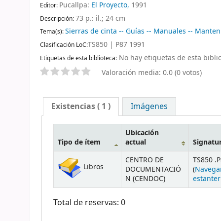
Pucallpa:
El Proyecto,
1991
Editor:
73 p.: il.; 24 cm
Descripción:
Sierras de cinta -- Guías -- Manuales -- Mante
Tema(s):
TS850 | P87 1991
Clasificación LoC:
No hay etiquetas de esta biblio
Etiquetas de esta biblioteca:
Valoración media: 0.0 (0 votos)
Existencias
( 1 )
Imágenes
Ubicación
Tipo de ítem
actual
Signatu
CENTRO DE
TS850 .
Libros
DOCUMENTACIÓ
(
Navega
N (CENDOC)
estanter
Total de reservas: 0