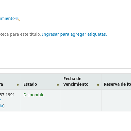
nimiento
teca para este título.
Ingresar para agregar etiquetas.
Fecha de
ra
Estado
vencimiento
Reserva de í
P87 1991
Disponible
r
ía
)