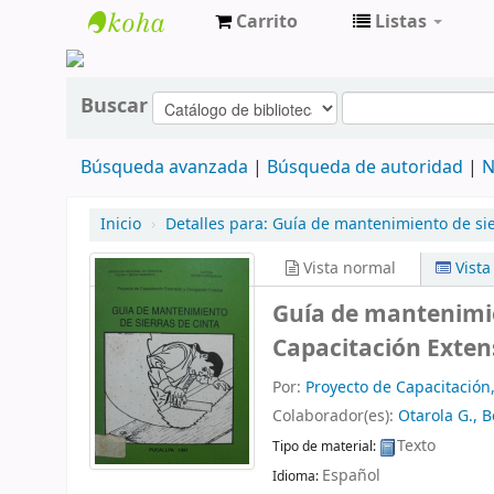
Carrito
Listas
cendoc
Buscar
Búsqueda avanzada
Búsqueda de autoridad
N
Inicio
›
Detalles para:
Guía de mantenimiento de sier
Vista normal
Vist
Guía de mantenimie
Capacitación Exten
Por:
Proyecto de Capacitación,
Colaborador(es):
Otarola G., 
Texto
Tipo de material:
Español
Idioma: