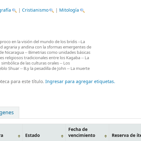
grafía
|
Cristianismo
|
Mitología
proco en la visión del mundo de los bridis --La
idad agraria y andina con la sformas emergentes de
a de Nicaragua -- Bimetrias como unidades básicas
es religiosos tradicionales entre los Kagaba -- La
 simbólica de las culturas orales -- Los
blo Shuar -- B.y la pesadilla de John -- La muerte
teca para este título.
Ingresar para agregar etiquetas.
genes
Fecha de
ra
Estado
vencimiento
Reserva de í