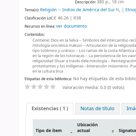
380 p., 18 cm
Descripción:
Religión -- Indios de América del Sur
|
Etno
Tema(s):
E 46.26 | R38
Clasificación LoC:
ver documento
Recursos en línea:
Contenidos:
Contiene: Dios en la Selva -- Símbolos del intercambio recí
mitología sincretica makuxi -- Articulación de la religios
tipo totémico y uránico -- Los ramas de la costa Atlántic
en la región de los totonacas -- La persistencia de los vaor
religiosidad Shuar a través dela mitología -- Reintegración
protestantes y los indígenas --Interacción misioneros -Pue
en la cultura Inca
No hay etiquetas de esta biblio
Etiquetas de esta biblioteca:
Valoración media: 0.0 (0 votos)
Existencias
( 1 )
Notas de título
Imá
Ubicación
Tipo de ítem
actual
Signatu