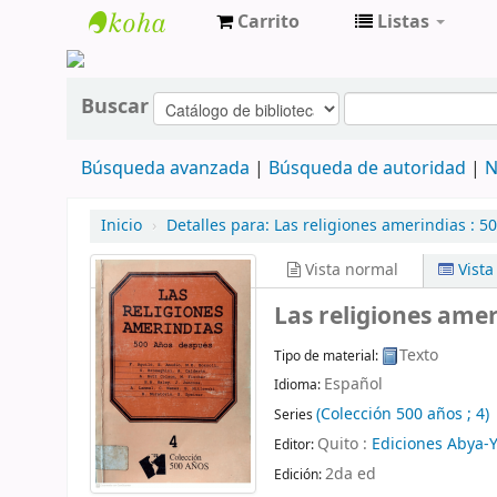
Carrito
Listas
cendoc
Buscar
Búsqueda avanzada
Búsqueda de autoridad
N
Inicio
›
Detalles para:
Las religiones amerindias :
50
Vista normal
Vist
Las religiones amer
Texto
Tipo de material:
Español
Idioma:
(Colección 500 años ; 4)
Series
Quito :
Ediciones Abya-Y
Editor:
2da ed
Edición: