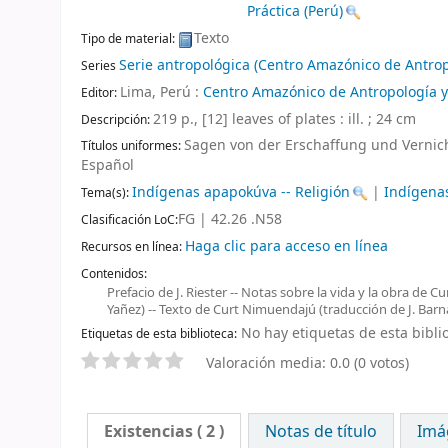
Práctica (Perú)
Texto
Tipo de material:
Serie antropológica (Centro Amazónico de Antropo
Series
Lima, Perú :
Centro Amazónico de Antropología y 
Editor:
219 p., [12] leaves of plates : ill. ; 24 cm
Descripción:
Sagen von der Erschaffung und Vernic
Títulos uniformes:
Español
Indígenas apapokúva -- Religión
|
Indígenas
Tema(s):
FG | 42.26 .N58
Clasificación LoC:
Haga clic para acceso en línea
Recursos en línea:
Contenidos:
Prefacio de J. Riester -- Notas sobre la vida y la obra de
Yañez) -- Texto de Curt Nimuendajú (traducción de J. Barn
No hay etiquetas de esta biblio
Etiquetas de esta biblioteca:
Valoración media: 0.0 (0 votos)
Existencias
( 2 )
Notas de título
Imá