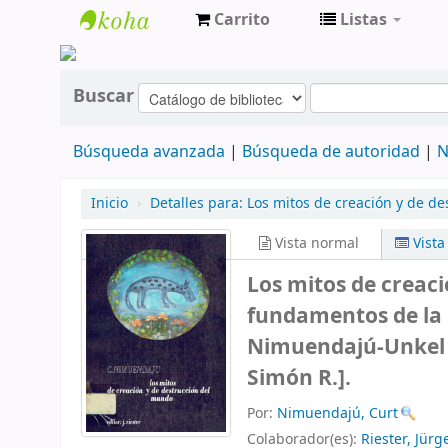
Carrito
Listas
cendoc
Buscar
Búsqueda avanzada
Búsqueda de autoridad
N
Inicio
›
Detalles para:
Los mitos de creación y de d
Vista normal
Vist
Los mitos de creac
fundamentos de la 
Nimuendajú-Unkel ; 
Simón R.].
Por:
Nimuendajú, Curt
Colaborador(es):
Riester, Jürg