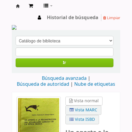
cendoc
Historial de búsqueda
Limpiar
Ir
Búsqueda avanzada
Búsqueda de autoridad
Nube de etiquetas
Vista normal
Vista MARC
Vista ISBD