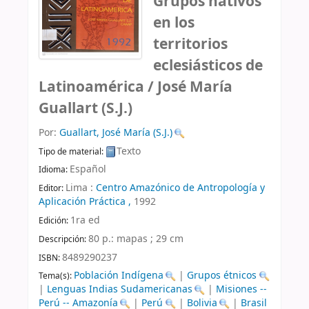
Grupos nativos
en los
territorios
eclesiásticos de
Latinoamérica /
José María
Guallart (S.J.)
Por:
Guallart, José María (S.J.)
Texto
Tipo de material:
Español
Idioma:
Lima :
Centro Amazónico de Antropología y
Editor:
Aplicación Práctica ,
1992
1ra ed
Edición:
80 p.: mapas ; 29 cm
Descripción:
8489290237
ISBN:
Población Indígena
|
Grupos étnicos
Tema(s):
|
Lenguas Indias Sudamericanas
|
Misiones --
Perú -- Amazonía
|
Perú
|
Bolivia
|
Brasil