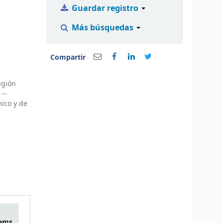
Guardar registro
Más búsquedas
Compartir
egión
 --
ico y de
tems