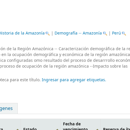
Historia de la Amazonía
|
Demografía -- Amazonía
|
Perú
ión de la Región Amazónica -- Caracterización demográfica de la r
o en la ocupación demográfica y económica de la región amazónica
a configuradas omo resultado del proceso de desarrrollo económ
el proceso de ocupación de la región amazónica --Impacto sobre las
teca para este título.
Ingresar para agregar etiquetas.
genes
Fecha de
ra
Estado
vencimiento
Reserva de í