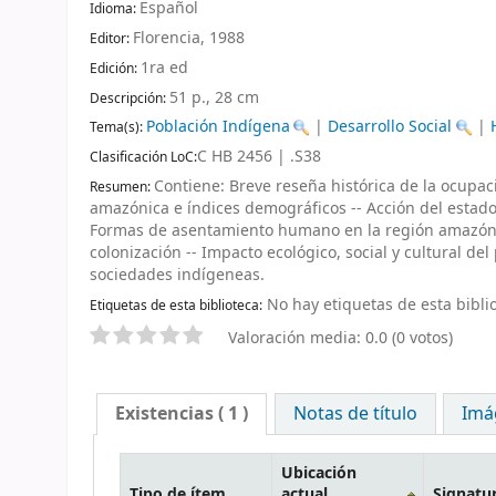
Español
Idioma:
Florencia,
1988
Editor:
1ra ed
Edición:
51 p., 28 cm
Descripción:
Población Indígena
|
Desarrollo Social
|
Tema(s):
C HB 2456 | .S38
Clasificación LoC:
Contiene: Breve reseña histórica de la ocupac
Resumen:
amazónica e índices demográficos -- Acción del estad
Formas de asentamiento humano en la región amazónic
colonización -- Impacto ecológico, social y cultural d
sociedades indígeneas.
No hay etiquetas de esta biblio
Etiquetas de esta biblioteca:
Valoración media: 0.0 (0 votos)
Existencias
( 1 )
Notas de título
Imá
Ubicación
Tipo de ítem
actual
Signatu