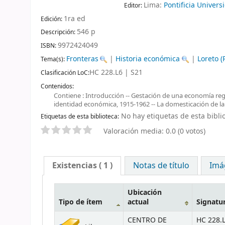
Lima:
Pontificia Univers
Editor:
1ra ed
Edición:
546 p
Descripción:
9972424049
ISBN:
Fronteras
|
Historia económica
|
Loreto 
Tema(s):
HC 228.L6 | S21
Clasificación LoC:
Contenidos:
Contiene : Introducción -- Gestación de una economía reg
identidad económica, 1915-1962 -- La domesticación de la 
No hay etiquetas de esta biblio
Etiquetas de esta biblioteca:
Valoración media: 0.0 (0 votos)
Existencias
( 1 )
Notas de título
Imá
Ubicación
Tipo de ítem
actual
Signatu
CENTRO DE
HC 228.