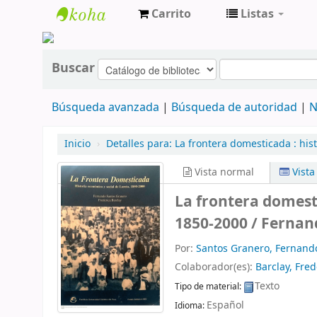
Carrito
Listas
cendoc
Buscar
Búsqueda avanzada
Búsqueda de autoridad
N
Inicio
›
Detalles para:
La frontera domesticada :
his
Vista normal
Vist
La frontera domesti
1850-2000 /
Fernand
Por:
Santos Granero, Fernand
Colaborador(es):
Barclay, Fred
Texto
Tipo de material:
Español
Idioma: