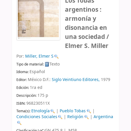
Los Tobas
argentinos :
armonía y
disonancia en
una sociedad /
Elmer S. Miller
Por:
Miller, Elmer S
Texto
Tipo de material:
Español
Idioma:
México D.F.:
Siglo Veintiuno Editores,
1979
Editor:
1ra ed
Edición:
175 p
Descripción:
968230511X
ISBN:
Etnología
|
Pueblo Tobas
|
Tema(s):
Condiciones Sociales
|
Religión
|
Argentina
GN 475.8 | .M58
Clasificación LoC: