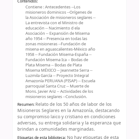
Contenidos:
Contiene : Antecedentes --Los
misioneros dominicos --Orígenes de
la Asociación de misioneros seglares --
La entrevista con el Ministro de
educación -- Nacimiento d ela
Asociación -- Expansión de Misema
año 1954 -- Presencia en todas las
zonas misioneras --Fundación de
misena en aguascalientes-México año
1958 -- Fundación Misema-España --
Fundación Misema Ica -- Bodas de
Plata Misema -- Bodas de Plata
Misema MÉXICO -- Jeannette Serra --
Luzmila García -- Proyecto Integral
Amazonía PERUANA (PISAP) -- Escuela
parroquial Santa Cruz -- Muerte de
Mons. Javier Ariz -- Actividades de los
misioneros seglares --Conclusión.
Relato de los 50 años de labor de los
Resumen:
Misioneros Seglares en la Amazonía, destacando
su compromiso laico y cristiano en condiciones
adversas, su entrega solidaria y la esperanza que
brindan a comunidades marginadas.
No hay etiquetas de esta
Etiquetas de esta biblioteca: