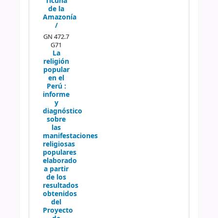
Ticuna
de la
Amazonía
/
GN 472.7
G71
La
religión
popular
en el
Perú :
informe
y
diagnóstico
sobre
las
manifestaciones
religiosas
populares
elaborado
a partir
de los
resultados
obtenidos
del
Proyecto