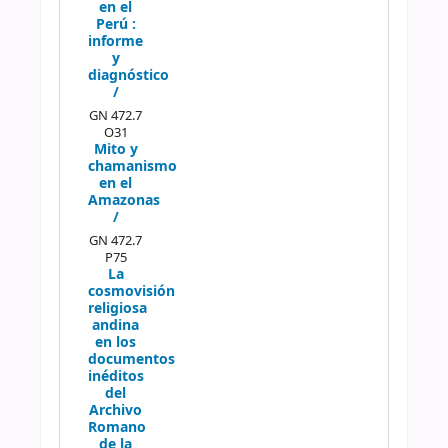
en el
Perú :
informe
y
diagnóstico
/
GN 472.7
O31
Mito y
chamanismo
en el
Amazonas
/
GN 472.7
P75
La
cosmovisión
religiosa
andina
en los
documentos
inéditos
del
Archivo
Romano
de la