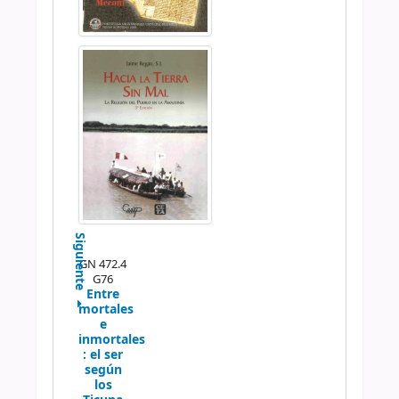
Siguiente
GN 472.4
G76
Entre
mortales
e
inmortales
:
el ser
según
los