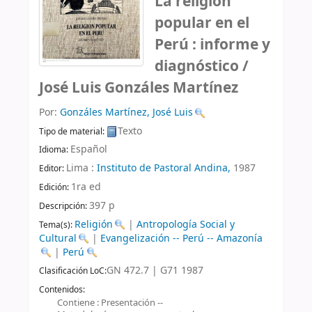
La religión
popular en el
Perú : informe y
diagnóstico /
José Luis Gonzáles Martínez
Por:
Gonzáles Martínez, José Luis
Texto
Tipo de material:
Español
Idioma:
Lima :
Instituto de Pastoral Andina,
1987
Editor:
1ra ed
Edición:
397 p
Descripción:
Religión
|
Antropología Social y
Tema(s):
Cultural
|
Evangelización -- Perú -- Amazonía
|
Perú
GN 472.7 | G71 1987
Clasificación LoC:
Contenidos:
Contiene : Presentación --