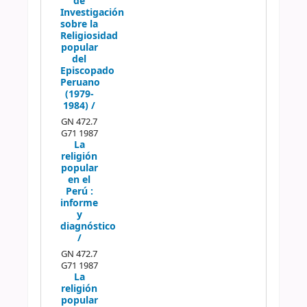
de
Investigación
sobre la
Religiosidad
popular
del
Episcopado
Peruano
(1979-
1984) /
GN 472.7
G71 1987
La
religión
popular
en el
Perú :
informe
y
diagnóstico
/
GN 472.7
G71 1987
La
religión
popular