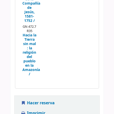
Compañía
de
Jesús,
1581-
1752 /
GN 472.7
R35
Hacia la
Tierra
sin mal
:
la
religión
del
pueblo
en la
Amazonía
/
Hacer reserva
Imprimir