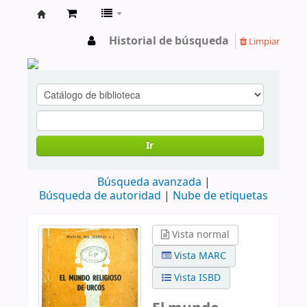
cendoc
Historial de búsqueda
Limpiar
Ir
Búsqueda avanzada
Búsqueda de autoridad
Nube de etiquetas
Vista normal
Vista MARC
Vista ISBD