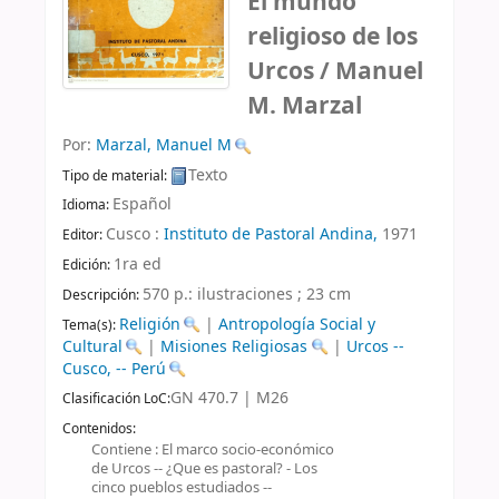
El mundo
religioso de los
Urcos /
Manuel
M. Marzal
Por:
Marzal, Manuel M
Texto
Tipo de material:
Español
Idioma:
Cusco :
Instituto de Pastoral Andina,
1971
Editor:
1ra ed
Edición:
570 p.: ilustraciones ; 23 cm
Descripción:
Religión
|
Antropología Social y
Tema(s):
Cultural
|
Misiones Religiosas
|
Urcos --
Cusco, -- Perú
GN 470.7 | M26
Clasificación LoC:
Contenidos:
Contiene : El marco socio-económico
de Urcos -- ¿Que es pastoral? - Los
cinco pueblos estudiados --