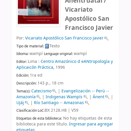
Anentruatai /
Vicariato
Apostólico San
Francisco Javier
Por:
Vicariato Apostólico San Francisco Javier
Texto
Tipo de material:
wampí
wampí
Idioma:
Lenguaje original:
Lima :
Centro Amazónico d eANtropología y
Editor:
Aplicaicón Práctica,
1996
1ra ed
Edición:
143 p., 18 cm
Descripción:
Catecismo
|
Evangelización -- Perú --
Tema(s):
Amazonía
|
Indigenas Wampís
|
Ánent
|
Ujáj
|
Río Santiago -- Amazonas
BX 2128.H8 | V59
Clasificación LoC:
No hay etiquetas de esta
Etiquetas de esta biblioteca:
biblioteca para este título.
Ingresar para agregar
etiquetas.