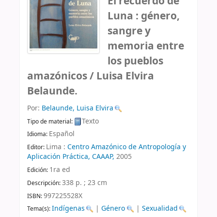
El recuerdo de
Luna : género,
sangre y
memoria entre
los pueblos
amazónicos /
Luisa Elvira
Belaunde.
Por:
Belaunde, Luisa Elvira
Texto
Tipo de material:
Español
Idioma:
Lima :
Centro Amazónico de Antropología y
Editor:
Aplicación Práctica, CAAAP,
2005
1ra ed
Edición:
338 p. ; 23 cm
Descripción:
997225528X
ISBN:
Indígenas
|
Género
|
Sexualidad
Tema(s):