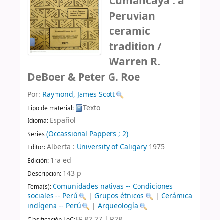
Cumancaya : a
Peruvian
ceramic
tradition /
Warren R.
DeBoer & Peter G. Roe
Por:
Raymond, James Scott
Texto
Tipo de material:
Español
Idioma:
(Occassional Pappers ; 2)
Series
Alberta :
University of Caligary
1975
Editor:
1ra ed
Edición:
143 p
Descripción:
Comunidades nativas -- Condiciones
Tema(s):
sociales -- Perú
|
Grupos étnicos
|
Cerámica
indígena -- Perú
|
Arqueología
FP 82.27 | R28
Clasificación LoC: