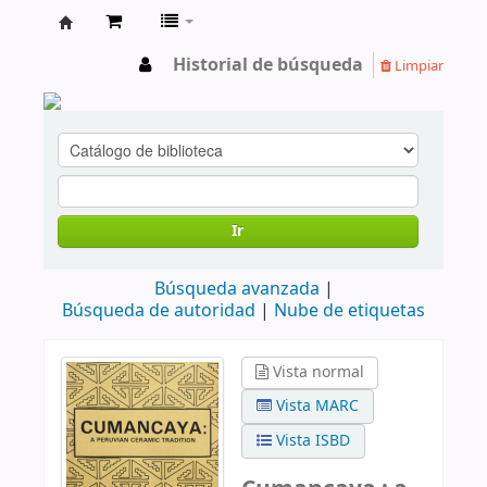
cendoc
Historial de búsqueda
Limpiar
Ir
Búsqueda avanzada
Búsqueda de autoridad
Nube de etiquetas
Vista normal
Vista MARC
Vista ISBD