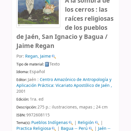
A la sombra de
los cerros : las
raíces religiosas
de los pueblos
de Jaén, San Ignacio y Bagua /
Jaime Regan
Por:
Regan, Jaime
Texto
Tipo de material:
Español
Idioma:
Jaén :
Centro Amazónico de Antropología y
Editor:
Aplicación Práctica: Vicariato Apostólico de Jaén ,
2001
1ra. ed
Edición:
275 p.: ilustraciones, mapas ; 24 cm
Descripción:
9972608115
ISBN:
Pueblos Indígenas
|
Religión
|
Tema(s):
Practica Religiosa
|
Bagua -- Perú
|
Jaén --