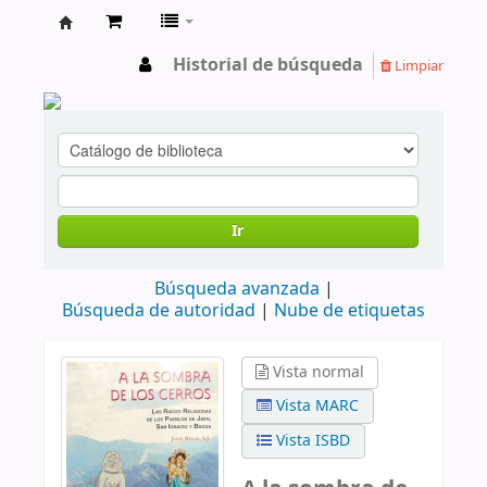
cendoc
Historial de búsqueda
Limpiar
Ir
Búsqueda avanzada
Búsqueda de autoridad
Nube de etiquetas
Vista normal
Vista MARC
Vista ISBD