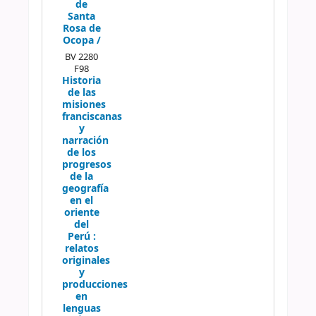
de
Santa
Rosa de
Ocopa /
BV 2280
F98
Historia
de las
misiones
franciscanas
y
narración
de los
progresos
de la
geografía
en el
oriente
del
Perú :
relatos
originales
y
producciones
en
lenguas