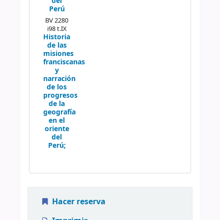
del
Perú
BV 2280
i98 t.IX
Historia
de las
misiones
franciscanas
y
narración
de los
progresos
de la
geografía
en el
oriente
del
Perú;
Hacer reserva