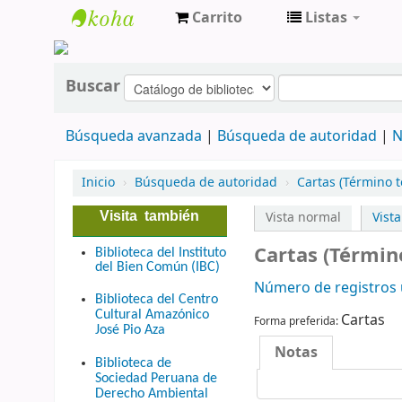
Carrito
Listas
cendoc
Buscar
Búsqueda avanzada
Búsqueda de autoridad
N
Inicio
›
Búsqueda de autoridad
›
Cartas (Término t
Visita también
Vista normal
Vist
Cartas (Términ
Biblioteca del Instituto
del Bien Común (IBC)
Número de registros u
Biblioteca del Centro
Cultural Amazónico
Cartas
Forma preferida:
José Pio Aza
Notas
Biblioteca de
Sociedad Peruana de
Derecho Ambiental