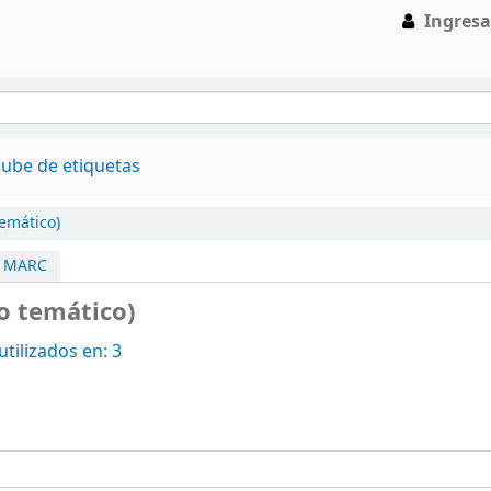
Ingresa
ube de etiquetas
emático)
a MARC
o temático)
tilizados en: 3